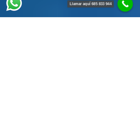
Llamar aquí 685 833 944
Localización Fugas De Agua En Piscinas,
Localizamos La Fuga De Agua En La Localidad
de Ermita de Montemayor, En El Lugar Más
Exacto, Sin Romper Nada, Sin Vaciar La
Piscina, Sin Obras.