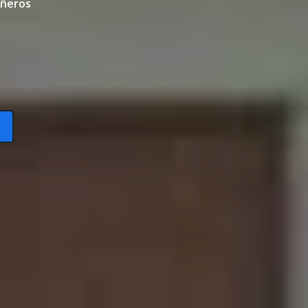
roñeros